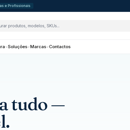
s e Profissionais
ura
Soluções
Marcas
Contactos
ga tudo —
l.