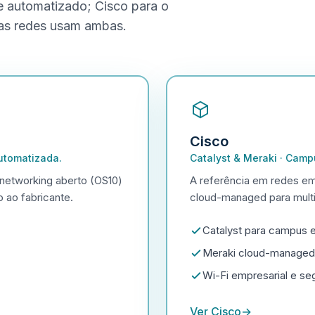
e automatizado; Cisco para o
itas redes usam ambas.
Cisco
automatizada.
Catalyst & Meraki
·
Campu
 networking aberto (OS10)
A referência em redes em
 ao fabricante.
cloud-managed para multi-
Catalyst para campus 
Meraki cloud-managed (
Wi-Fi empresarial e se
Ver Cisco
→