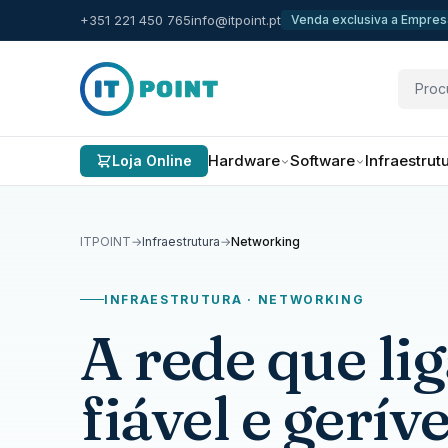
+351 221 450 765
info@itpoint.pt
Venda exclusiva a Empresa
Hardware
Software
Infraestrut
Loja Online
ITPOINT
→
Infraestrutura
→
Networking
INFRAESTRUTURA · NETWORKING
A rede que li
fiável e geríve