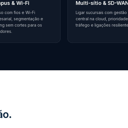
pus & Wi-Fi
Multi-sítio & SD-WA
o com fios e Wi-Fi
Ligar sucursais com gestão
sarial, segmentação e
central na cloud, prioridad
ng sem cortes para os
tráfego e ligações resilient
adores.
ão.