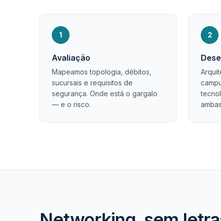
1
2
Avaliação
Dese
Mapeamos topologia, débitos,
Arquit
sucursais e requisitos de
campus
segurança. Onde está o gargalo
tecnol
— e o risco.
ambas
Networking, sem letr