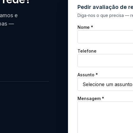
Pedir avaliação de r
iamos e
Diga-nos o que precisa — re
mbas —
Nome *
Telefone
Assunto *
Mensagem *