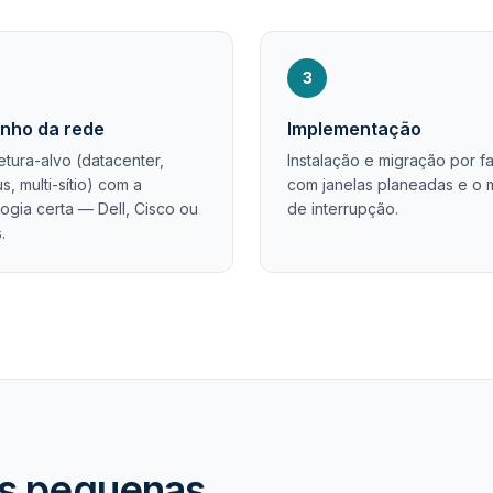
3
nho da rede
Implementação
etura-alvo (datacenter,
Instalação e migração por f
, multi-sítio) com a
com janelas planeadas e o 
ogia certa — Dell, Cisco ou
de interrupção.
.
as pequenas.